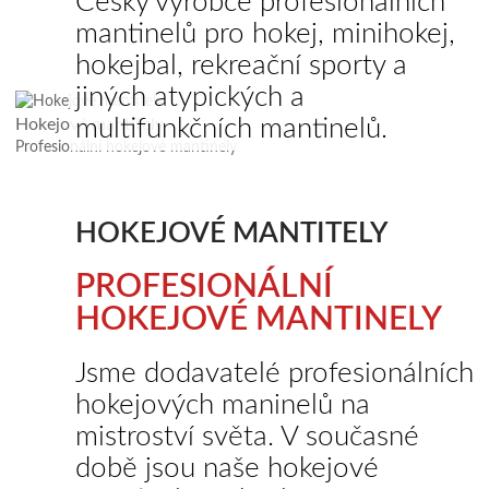
Český výrobce profesionálních
mantinelů pro hokej, minihokej,
hokejbal, rekreační sporty a
jiných atypických a
multifunkčních mantinelů.
Hokejové mantitely
Profesionální hokejové mantinely
HOKEJOVÉ MANTITELY
PROFESIONÁLNÍ
HOKEJOVÉ MANTINELY
Jsme dodavatelé profesionálních
hokejových maninelů na
mistroství světa. V současné
době jsou naše hokejové