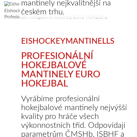
mantinely nejkvalitnější na
českém trhu.
Eishockeymantinells
Profesionální hokejbalové mantinely EURO HOKEJBAL
EISHOCKEYMANTINELLS
PROFESIONÁLNÍ
HOKEJBALOVÉ
MANTINELY EURO
HOKEJBAL
Vyrábíme profesionální
hokejbalové mantinely nejvýšší
kvality pro hráče všech
výkonnostních tříd. Odpovídají
parametrům ČMSHb, ISBHF a