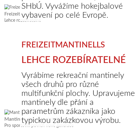
SHbÚ. Vyvážíme hokejbalové
vybavení po celé Evropě.
Freizeitmantinells
Lehce rozebíratelné
FREIZEITMANTINELLS
LEHCE ROZEBÍRATELNÉ
Vyrábíme rekreační mantinely
všech druhů pro různé
multifunkční plochy. Upravujeme
mantinely dle přání a
parametrům zákazníka jako
typickou zakázkovou výrobu.
Mantinells für Kunststoffoberflächen
Pro sportovní povrch nové generace