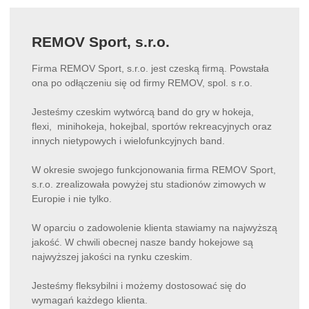
REMOV Sport, s.r.o.
Firma REMOV Sport, s.r.o. jest czeską firmą. Powstała
ona po odłączeniu się od firmy REMOV, spol. s r.o.
Jesteśmy czeskim wytwórcą band do gry w hokeja,
flexi, minihokeja, hokejbal, sportów rekreacyjnych oraz
innych nietypowych i wielofunkcyjnych band.
W okresie swojego funkcjonowania firma REMOV Sport,
s.r.o. zrealizowała powyżej stu stadionów zimowych w
Europie i nie tylko.
W oparciu o zadowolenie klienta stawiamy na najwyższą
jakość. W chwili obecnej nasze bandy hokejowe są
najwyższej jakości na rynku czeskim.
Jesteśmy fleksybilni i możemy dostosować się do
wymagań każdego klienta.