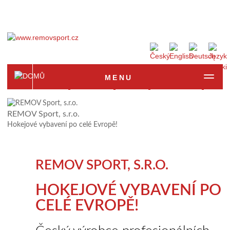
MENU
Strona główna
Produkty
Popyt
Fotogaleria
Refer
REMOV Sport, s.r.o.
Hokejové vybavení po celé Evropě!
REMOV SPORT, S.R.O.
HOKEJOVÉ VYBAVENÍ PO
CELÉ EVROPĚ!