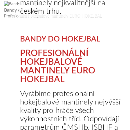
mantinely nejkvalitnější na
českém trhu.
Bandy do hokejbal
Profesionální hokejbalové mantinely EURO HOKEJBAL
BANDY DO HOKEJBAL
PROFESIONÁLNÍ
HOKEJBALOVÉ
MANTINELY EURO
HOKEJBAL
Vyrábíme profesionální
hokejbalové mantinely nejvýšší
kvality pro hráče všech
výkonnostních tříd. Odpovídají
parametrům ČMSHb, ISBHF a