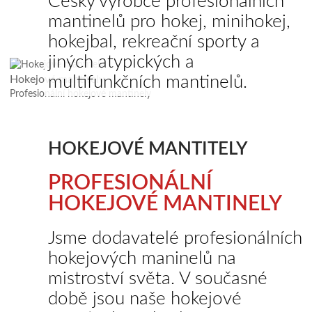
Český výrobce profesionálních
mantinelů pro hokej, minihokej,
hokejbal, rekreační sporty a
jiných atypických a
multifunkčních mantinelů.
Hokejové mantitely
Profesionální hokejové mantinely
HOKEJOVÉ MANTITELY
PROFESIONÁLNÍ
HOKEJOVÉ MANTINELY
Jsme dodavatelé profesionálních
hokejových maninelů na
mistroství světa. V současné
době jsou naše hokejové