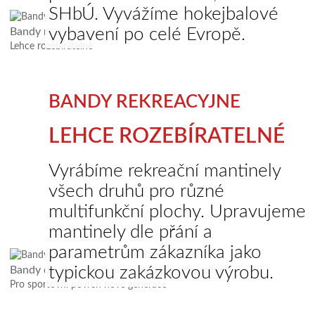
SHbÚ. Vyvážíme hokejbalové
vybavení po celé Evropě.
Bandy rekreacyjne
Lehce rozebíratelné
BANDY REKREACYJNE
LEHCE ROZEBÍRATELNÉ
Vyrábíme rekreační mantinely
všech druhů pro různé
multifunkční plochy. Upravujeme
mantinely dle přání a
parametrům zákazníka jako
typickou zakázkovou výrobu.
Bandy do powierzchni z tworzyw sztucznych
Pro sportovní povrch nové generace