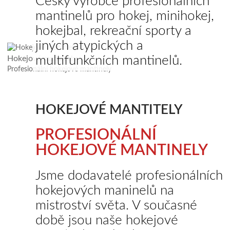
Český výrobce profesionálních
mantinelů pro hokej, minihokej,
hokejbal, rekreační sporty a
jiných atypických a
multifunkčních mantinelů.
Hokejové mantitely
Profesionální hokejové mantinely
HOKEJOVÉ MANTITELY
PROFESIONÁLNÍ
HOKEJOVÉ MANTINELY
Jsme dodavatelé profesionálních
hokejových maninelů na
mistroství světa. V současné
době jsou naše hokejové