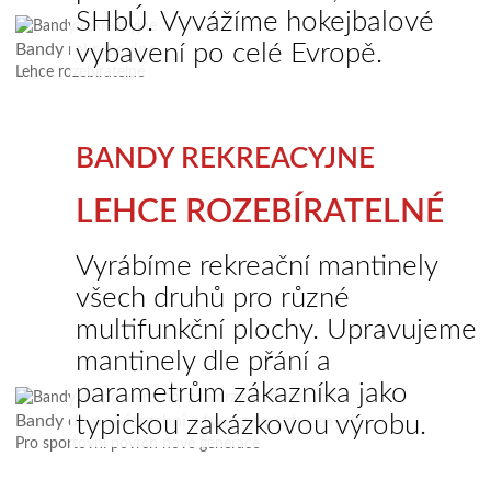
SHbÚ. Vyvážíme hokejbalové
vybavení po celé Evropě.
Bandy rekreacyjne
Lehce rozebíratelné
BANDY REKREACYJNE
LEHCE ROZEBÍRATELNÉ
Vyrábíme rekreační mantinely
všech druhů pro různé
multifunkční plochy. Upravujeme
mantinely dle přání a
parametrům zákazníka jako
typickou zakázkovou výrobu.
Bandy do powierzchni z tworzyw sztucznych
Pro sportovní povrch nové generace