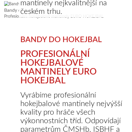
mantinely nejkvalitnější na
českém trhu.
Bandy do hokejbal
Profesionální hokejbalové mantinely EURO HOKEJBAL
BANDY DO HOKEJBAL
PROFESIONÁLNÍ
HOKEJBALOVÉ
MANTINELY EURO
HOKEJBAL
Vyrábíme profesionální
hokejbalové mantinely nejvýšší
kvality pro hráče všech
výkonnostních tříd. Odpovídají
parametrům ČMSHb, ISBHF a